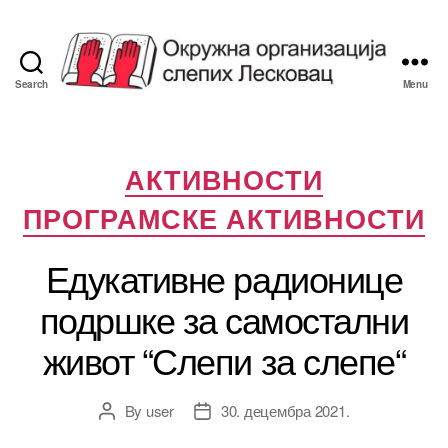
Search
Menu
Савез
Слепих
Лесковац
Categories
АКТИВНОСТИ
ПРОГРАМСКЕ АКТИВНОСТИ
Едукативне радионице
подршке за самостални
живот “Слепи за слепе“
By
user
30. децембра 2021.
Post
Post
author
date