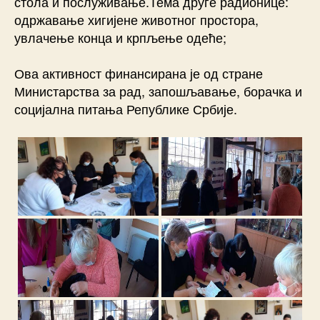
стола и послуживање.Тема друге радионице:
одржавање хигијене животног простора,
увлачење конца и крпљење одеће;
Ова активност финансирана је од стране
Министарства за рад, запошљавање, борачка и
социјална питања Републике Србије.