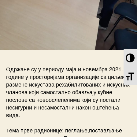
T
Одржане су у периоду маја и новембра 2021.
TO
године у просторијама организације са циљем
размене искустава рехабилитованих и искусних
чланова који самостално обављају кућне
послове са новоослепелима који су постали
несигурни и несамостални након оштећења
вида.
Тема прве радионице: пеглање,постављање