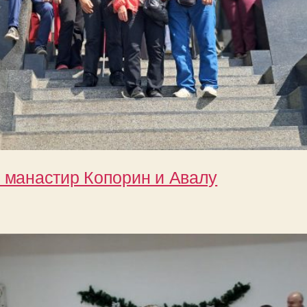
у манастир Копорин и Авалу