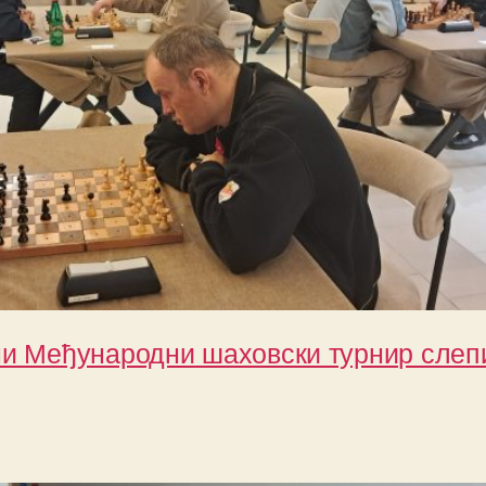
ни Међународни шаховски турнир слеп