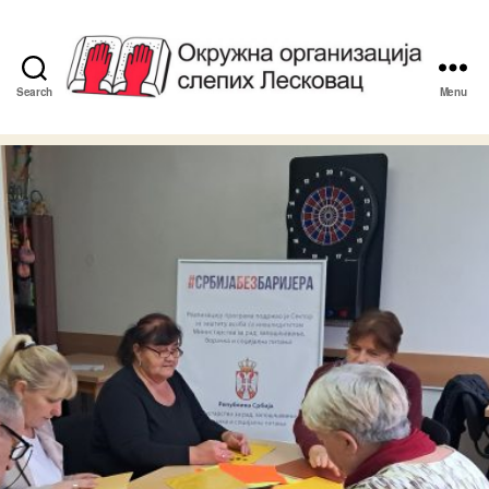
Search
Menu
Савез
Слепих
Лесковац