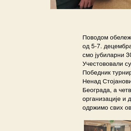
Поводом обележа
од 5-7. децембр
смо јубиларни 3
Учестововали су
Победник турнир
Ненад Стојанови
Београда, а чет
организације и 
одржимо свих ов