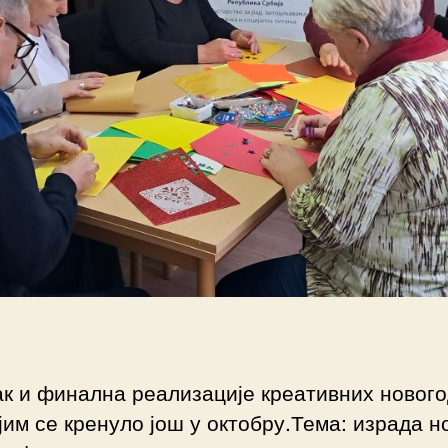
вак и финална реализације креативних ново
јим се кренуло још у октобру.Тема: израда 