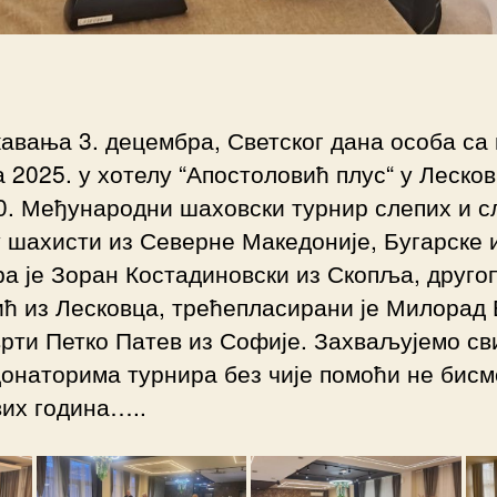
вања 3. децембра, Светског дана особа са
а 2025. у хотелу “Апостоловић плус“ у Леско
0. Међународни шаховски турнир слепих и с
 шахисти из Северне Македоније, Бугарске и
а је Зоран Костадиновски из Скопља, друго
ћ из Лесковца, трећепласирани је Милорад 
врти Петко Патев из Софије. Захваљујемо с
донаторима турнира без чије помоћи не бисм
их година…..