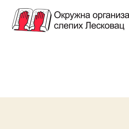
Савез
Слепих
Лесковац