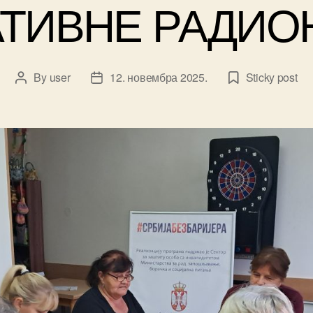
АТИВНЕ РАДИО
By
user
12. новембра 2025.
Sticky post
Post
Post
author
date