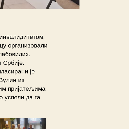
 инвалидитетом,
вцу организовали
лабовидих.
 Србије.
пласирани је
Вулин из
вим пријатељима
о успели да га