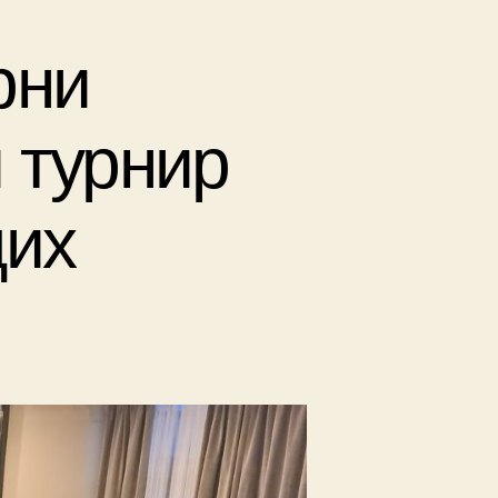
рни
 турнир
дих