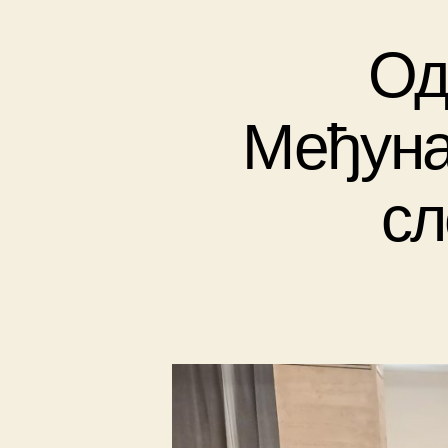
Од
Међуна
сл