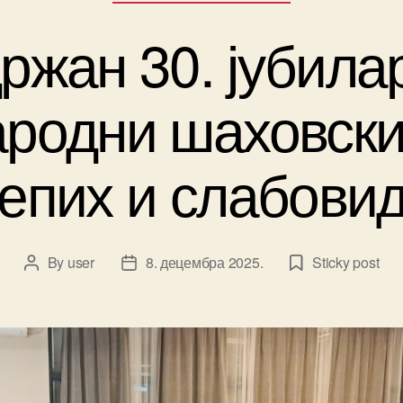
ржан 30. јубила
родни шаховски
епих и слабови
By
user
8. децембра 2025.
Sticky post
Post
Post
author
date