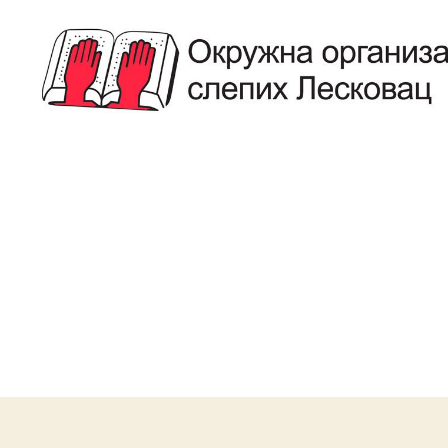
Савез
Слепих
Лесковац