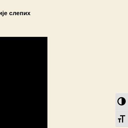
ије слепих
T
TO