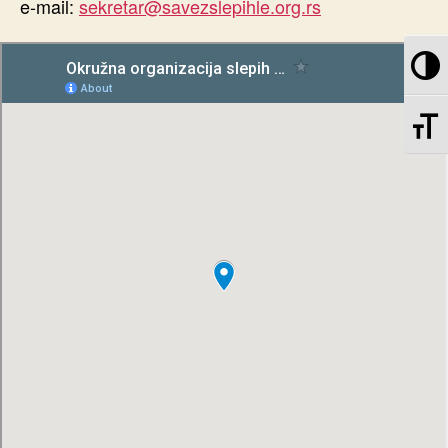
e-mail:
sekretar@savezslepihle.org.rs
T
TO