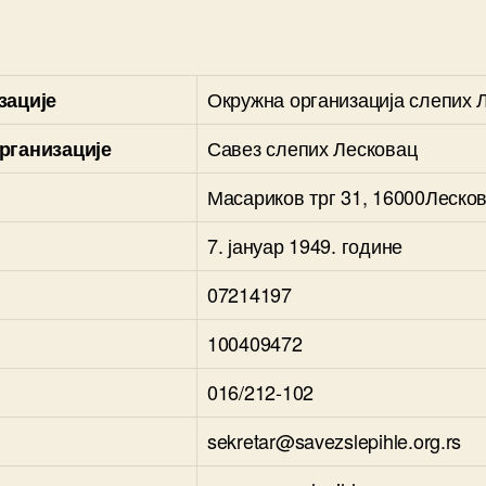
Окружна организација слепих 
зације
Савез слепих Лесковац
рганизације
Масариков трг 31, 16000Леско
7. јануар 1949. године
07214197
100409472
016/212-102
sekretar@savezslepihle.org.rs