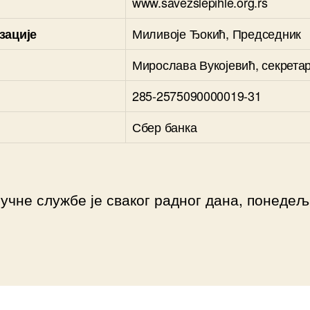
www.savezslepihle.org.rs
Миливоје Ђокић, Председник
зације
Мирослава Вукојевић, секрета
285-2575090000019-31
Сбер банка
учне службе је сваког радног дана, понедеља