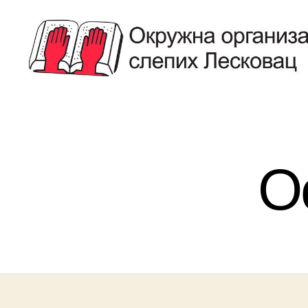
Савез
Слепих
Лесковац
О