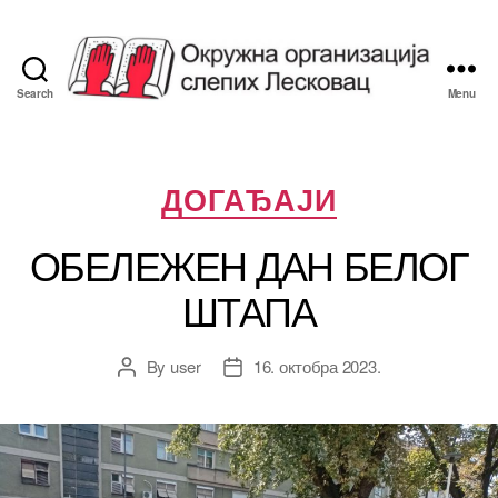
Search
Menu
Савез
Слепих
Лесковац
Categories
ДОГАЂАЈИ
ОБЕЛЕЖЕН ДАН БЕЛОГ
ШТАПА
By
user
16. октобра 2023.
Post
Post
author
date