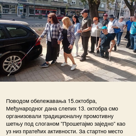
Поводом обележавања 15.октобра,
Међународног дана слепих 13. октобра смо
организовали традиционалну промотивну
шетњу под слоганом “Прошетајмо заједно“ као
уз низ пратећих активности. За стартно место