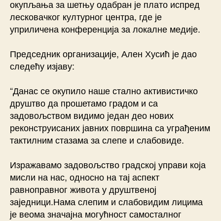
окупљања за шетњу одабран је плато испред
лесковачког културног центра, где је
уприличена конференција за локалне медије.
Председник организације, Ален Хусић је дао
следећу изјаву:
“Данас се окупило наше стално активистичко
друштво да прошетамо градом и са
задовољством видимо један део нових
реконструисаних јавних површина са уграђеним
тактилним стазама за слепе и слабовиде.
Изражавамо задовољство градској управи која
мисли на нас, односно на тај аспект
равноправног живота у друштвеној
заједници.Нама слепим и слабовидим лицима
је веома значајна могућност самосталног