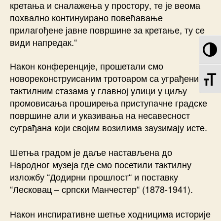
кретања и сналажења у простору, те је веома
похвално континуирано повећавање
прилагођене јавне површине за кретање, ту се
види напредак.“
T
Након конференције, прошетали смо
TO
новореконструисаним тротоаром са уграђеним
тактилним стазама у главној улици у циљу
промовисања проширења приступачне градске
површине али и указивања на несавесност
суграђана који својим возилима заузимају исте.
Шетња градом је даље настављена до
Народног музеја где смо посетили тактилну
изложбу “Додирни прошлост“ и поставку
“Лесковац – српски Манчестер“ (1878-1941).
Након инспиративне шетње ходницима историје